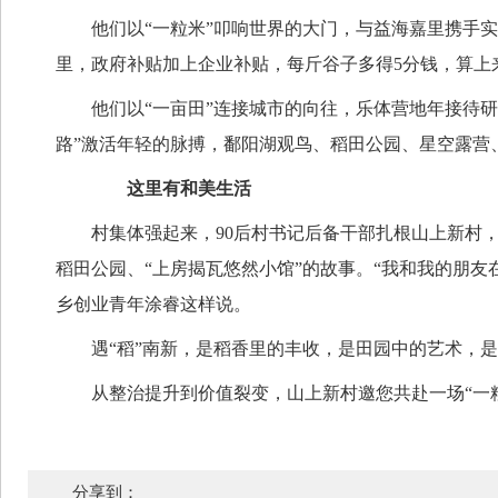
他们以“一粒米”叩响世界的大门，与益海嘉里携手
里，政府补贴加上企业补贴，每斤谷子多得5分钱，算上
他们以“一亩田”连接城市的向往，乐体营地年接待
路”激活年轻的脉搏，鄱阳湖观鸟、稻田公园、星空露营、
这里有和美生活
村集体强起来，90后村书记后备干部扎根山上新村
稻田公园、“上房揭瓦悠然小馆”的故事。“我和我的朋
乡创业青年涂睿这样说。
遇“稻”南新，是稻香里的丰收，是田园中的艺术，
从整治提升到价值裂变，山上新村邀您共赴一场“一
分享到：